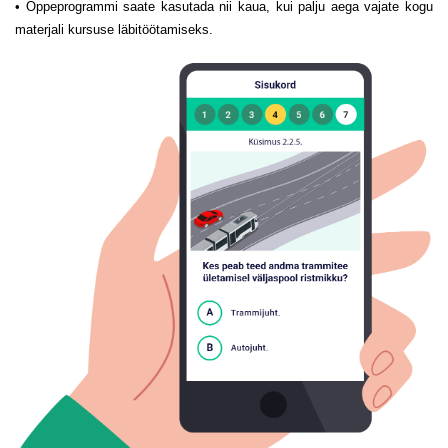
• Õppeprogrammi saate kasutada nii kaua, kui palju aega vajate kogu
materjali kursuse läbitöötamiseks.