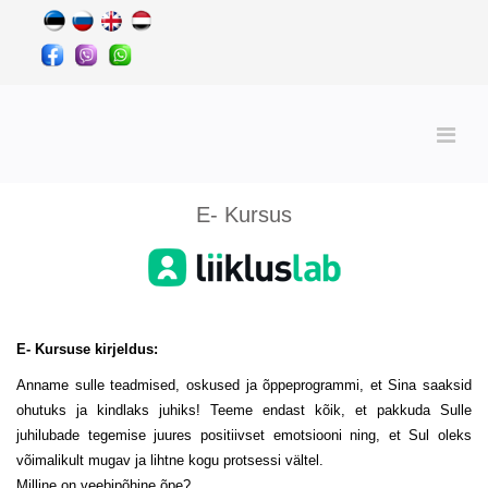
E- Kursus
E- Kursuse kirjeldus:
Anname sulle teadmised, oskused ja õppeprogrammi, et Sina saaksid
ohutuks ja kindlaks juhiks! Teeme endast kõik, et pakkuda Sulle
juhilubade tegemise juures positiivset emotsiooni ning, et Sul oleks
võimalikult mugav ja lihtne kogu protsessi vältel.
Milline on veebipõhine õpe?