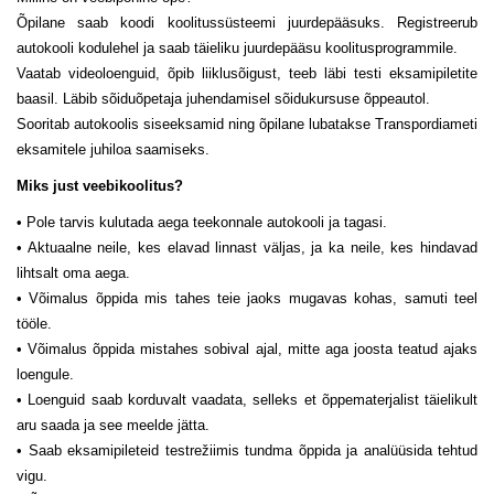
Õpilane saab koodi koolitussüsteemi juurdepääsuks. Registreerub
autokooli kodulehel ja saab täieliku juurdepääsu koolitusprogrammile.
Vaatab videoloenguid, õpib liiklusõigust, teeb läbi testi eksamipiletite
baasil. Läbib sõiduõpetaja juhendamisel sõidukursuse õppeautol.
Sooritab autokoolis siseeksamid ning õpilane lubatakse Transpordiameti
eksamitele juhiloa saamiseks.
Miks just veebikoolitus?
• Pole tarvis kulutada aega teekonnale autokooli ja tagasi.
• Aktuaalne neile, kes elavad linnast väljas, ja ka neile, kes hindavad
lihtsalt oma aega.
• Võimalus õppida mis tahes teie jaoks mugavas kohas, samuti teel
tööle.
• Võimalus õppida mistahes sobival ajal, mitte aga joosta teatud ajaks
loengule.
• Loenguid saab korduvalt vaadata, selleks et õppematerjalist täielikult
aru saada ja see meelde jätta.
• Saab eksamipileteid testrežiimis tundma õppida ja analüüsida tehtud
vigu.