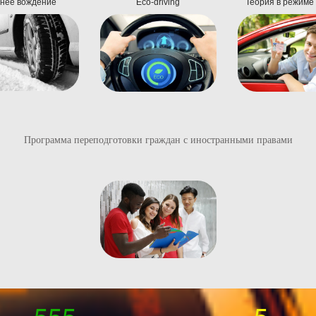
нее вождение
Eco-driving
Теория в режиме
Программа переподготовки граждан с иностранными правами
555
5