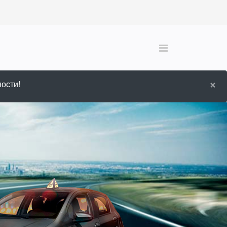
×
ости!