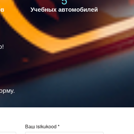
ов
Учебных автомобилей
ю!
орму.
Ваш isikukood
*