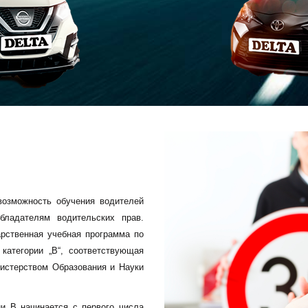
озможность обучения водителей
бладателям водительских прав.
арственная учебная программа по
 категории „B“, соответствующая
истерством Образования и Науки
ии B начинается с первого числа