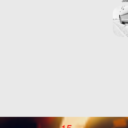
Зим
15